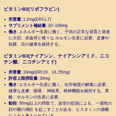
ビタミンB2(リボフラビン)
所要量
: 1.2mg(DRI:1.7)
サプリメント補給量
: 10~100mg
働き
: エネルギー生産に働く。子供の正常な発育と発達
に大切。赤血球と種々な ホルモン生産に必要。皮膚や
粘膜、目の健康を維持する。
ビタミンB3(ナイアシン、ナイアシンアミド、ニコ
チン酸、ニコチンアミド)
所要量
: 16mg(DRI:19、UL:35mg)
許容上限摂取量
: 30mg
働き
: エネルギー生産に働く。化学物質の解毒に必要。
健康な皮膚、循環、 神経系、精神機能を維持する。胃
酸、ホルモンの生産に必要。
勧告
: 30mg以上の摂取で、血管の拡張による、一過性の
顔や腕の潮紅 を起こすことがある、ヒスタミンの遊離
によると考えられている。