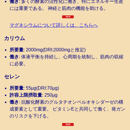
働き
: 多くの酵素の活性化に働き、特にエネルギー生産
には重要である。 神経と筋肉の機能を助ける。
マグネシウムについて詳しくは、こちらへ
カリウム
所要量
: 2000mg(DRI:2000mgと推定)
働き
: 体液平衡を持続し、心周期を統制し、筋肉の収縮
に必要。
セレン
所要量
: 55μg(DRI:70μg)
許容上限摂取量
: 250μg
働き
: 抗酸化酵素のグルタチオンペルオキシダーゼの構
成要素として重要。 ビタミンEと共同して働く、発ガン
のリスクを下げる。