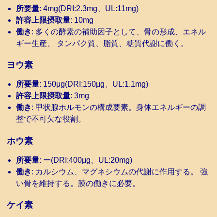
所要量
: 4mg(DRI:2.3mg、UL:11mg)
許容上限摂取量
: 10mg
働き
: 多くの酵素の補助因子として、骨の形成、エネル
ギー生産、 タンパク質、脂質、糖質代謝に働く。
ヨウ素
所要量
: 150μg(DRI:150μg、UL:1.1mg)
許容上限摂取量
: 3mg
働き
: 甲状腺ホルモンの構成要素。身体エネルギーの調
整で不可欠な役割。
ホウ素
所要量
: ー(DRI:400μg、UL:20mg)
働き
: カルシウム、マグネシウムの代謝に作用する。 強
い骨を維持する。膜の働きに必要。
ケイ素