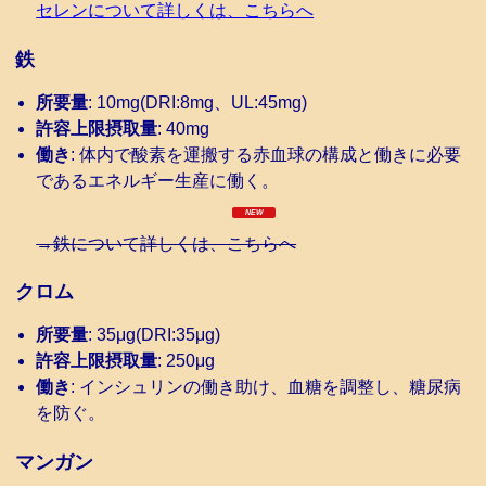
セレンについて詳しくは、こちらへ
鉄
所要量
: 10mg(DRI:8mg、UL:45mg)
許容上限摂取量
: 40mg
働き
: 体内で酸素を運搬する赤血球の構成と働きに必要
であるエネルギー生産に働く。
→鉄について詳しくは、こちらへ
クロム
所要量
: 35μg(DRI:35μg)
許容上限摂取量
: 250μg
働き
: インシュリンの働き助け、血糖を調整し、糖尿病
を防ぐ。
マンガン