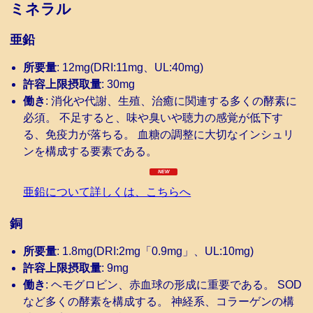
ミネラル
亜鉛
所要量
: 12mg(DRI:11mg、UL:40mg)
許容上限摂取量
: 30mg
働き
: 消化や代謝、生殖、治癒に関連する多くの酵素に
必須。 不足すると、味や臭いや聴力の感覚が低下す
る、免疫力が落ちる。 血糖の調整に大切なインシュリ
ンを構成する要素である。
亜鉛について詳しくは、こちらへ
銅
所要量
: 1.8mg(DRI:2mg「0.9mg」、UL:10mg)
許容上限摂取量
: 9mg
働き
: ヘモグロビン、赤血球の形成に重要である。 SOD
など多くの酵素を構成する。 神経系、コラーゲンの構