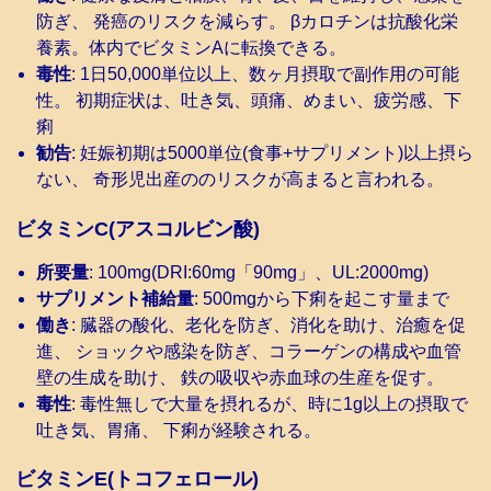
防ぎ、 発癌のリスクを減らす。 βカロチンは抗酸化栄
養素。体内でビタミンAに転換できる。
毒性
: 1日50,000単位以上、数ヶ月摂取で副作用の可能
性。 初期症状は、吐き気、頭痛、めまい、疲労感、下
痢
勧告
: 妊娠初期は5000単位(食事+サプリメント)以上摂ら
ない、 奇形児出産ののリスクが高まると言われる。
ビタミンC(アスコルビン酸)
所要量
: 100mg(DRI:60mg「90mg」、UL:2000mg)
サプリメント補給量
: 500mgから下痢を起こす量まで
働き
: 臓器の酸化、老化を防ぎ、消化を助け、治癒を促
進、 ショックや感染を防ぎ、コラーゲンの構成や血管
壁の生成を助け、 鉄の吸収や赤血球の生産を促す。
毒性
: 毒性無しで大量を摂れるが、時に1g以上の摂取で
吐き気、胃痛、 下痢が経験される。
ビタミンE(トコフェロール)