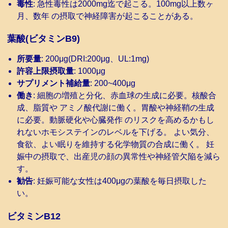
毒性
: 急性毒性は2000mg迄で起こる。100mg以上数ヶ
月、数年 の摂取で神経障害が起こることがある。
葉酸(ビタミンB9)
所要量
: 200μg(DRI:200μg、UL:1mg)
許容上限摂取量
: 1000μg
サプリメント補給量
: 200~400μg
働き
: 細胞の増殖と分化、赤血球の生成に必要。核酸合
成、脂質や アミノ酸代謝に働く。胃酸や神経鞘の生成
に必要。動脈硬化や心臓発作 のリスクを高めるかもし
れないホモシステインのレベルを下げる。 よい気分、
食欲、よい眠りを維持する化学物質の合成に働く。 妊
娠中の摂取で、出産児の顔の異常性や神経管欠陥を減ら
す。
勧告
: 妊娠可能な女性は400μgの葉酸を毎日摂取した
い。
ビタミンB12