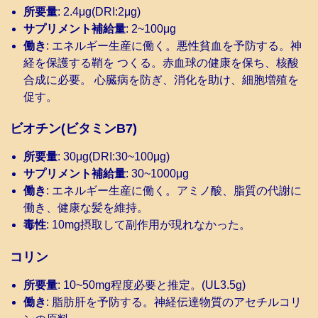
所要量
: 2.4μg(DRI:2μg)
サプリメント補給量
: 2~100μg
働き
: エネルギー生産に働く。悪性貧血を予防する。神
経を保護する鞘を つくる。赤血球の健康を保ち、核酸
合成に必要。 心臓病を防ぎ、消化を助け、細胞増殖を
促す。
ビオチン(ビタミンB7)
所要量
: 30μg(DRI:30~100μg)
サプリメント補給量
: 30~1000μg
働き
: エネルギー生産に働く。アミノ酸、脂質の代謝に
働き、健康な髪を維持。
毒性
: 10mg摂取して副作用が現れなかった。
コリン
所要量
: 10~50mg程度必要と推定。(UL3.5g)
働き
: 脂肪肝を予防する。神経伝達物質のアセチルコリ