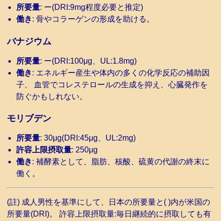
所要量
: ー(DRI:9mg程度必要と推定)
働き
: 骨やコラーゲンの形成を助ける。
バナジウム
所要量
: ー(DRI:100μg、UL:1.8mg)
働き
: エネルギー産生や体内の多くの化学反応の補助因
子、 血管でコレステロールの生成を抑え、心臓発作を
防ぐかもしれない。
モリブデン
所要量
: 30μg(DRI:45μg、UL:2mg)
許容上限摂取量
: 250μg
働き
: 補酵素として、脂肪、核酸、硫黄の代謝の終末に
働く。
(註) 成人男性を基準にして、日本の所要量と( )内が米国の
所要量(DRI)。 許容上限摂取量:毎日継続的に摂取しても有