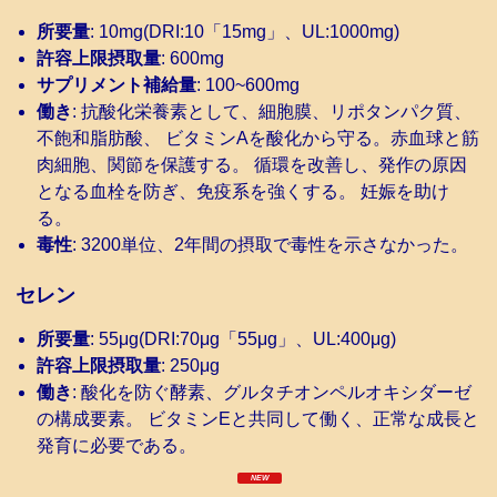
所要量
: 10mg(DRI:10「15mg」、UL:1000mg)
許容上限摂取量
: 600mg
サプリメント補給量
: 100~600mg
働き
: 抗酸化栄養素として、細胞膜、リポタンパク質、
不飽和脂肪酸、 ビタミンAを酸化から守る。赤血球と筋
肉細胞、関節を保護する。 循環を改善し、発作の原因
となる血栓を防ぎ、免疫系を強くする。 妊娠を助け
る。
毒性
: 3200単位、2年間の摂取で毒性を示さなかった。
セレン
所要量
: 55μg(DRI:70μg「55μg」、UL:400μg)
許容上限摂取量
: 250μg
働き
: 酸化を防ぐ酵素、グルタチオンペルオキシダーゼ
の構成要素。 ビタミンEと共同して働く、正常な成長と
発育に必要である。