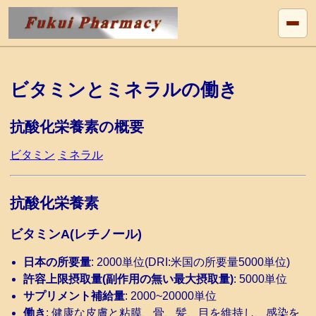
ビタミンとミネラルの働き
抗酸化栄養素の概要
ビタミン
ミネラル
抗酸化栄養素
ビタミンA(レチノール)
日本の所要量
: 2000単位(DRI:米国の所要量5000単位)
許容上限摂取量(副作用の無い最大摂取量)
: 5000単位
サプリメント補給量
: 2000~20000単位
働き
: 健康な皮膚と粘膜、骨、髪、目を維持し、感染を