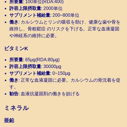
所要量
: 100単位(RDA:400)
許容上限摂取量
: 2000単位
サプリメント補給量
: 200~800単位
働き
: カルシウムとリンの吸収を助け、健康な歯や骨を
維持し、骨粗鬆症 のリスクを下げる。正常な血液凝固
や神経系の維持に必要。
ビタミンK
所要量
: 65μg(RDA:80μg)
許容上限摂取量
: 30000μg
サプリメント補給量
: 0~150μg
働き
: 正常な血液凝固に必要。カルシウムの骨沈着を促
す。
勧告
: 血液抗凝固剤の働きを妨げる
ミネラル
亜鉛