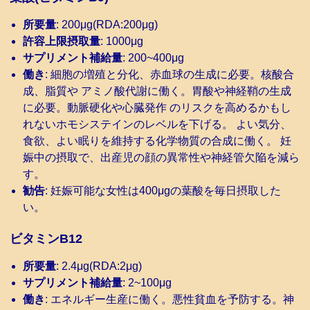
所要量
: 200μg(RDA:200μg)
許容上限摂取量
: 1000μg
サプリメント補給量
: 200~400μg
働き
: 細胞の増殖と分化、赤血球の生成に必要。核酸合
成、脂質や アミノ酸代謝に働く。胃酸や神経鞘の生成
に必要。動脈硬化や心臓発作 のリスクを高めるかもし
れないホモシステインのレベルを下げる。 よい気分、
食欲、よい眠りを維持する化学物質の合成に働く。 妊
娠中の摂取で、出産児の顔の異常性や神経管欠陥を減ら
す。
勧告
: 妊娠可能な女性は400μgの葉酸を毎日摂取した
い。
ビタミンB12
所要量
: 2.4μg(RDA:2μg)
サプリメント補給量
: 2~100μg
働き
: エネルギー生産に働く。悪性貧血を予防する。神