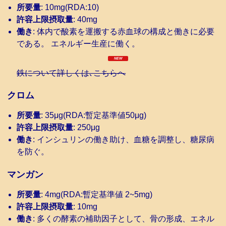
所要量
: 10mg(RDA:10)
許容上限摂取量
: 40mg
働き
: 体内で酸素を運搬する赤血球の構成と働きに必要
である。 エネルギー生産に働く。
鉄について詳しくは､こちらへ
クロム
所要量
: 35μg(RDA:暫定基準値50μg)
許容上限摂取量
: 250μg
働き
: インシュリンの働き助け、血糖を調整し、糖尿病
を防ぐ。
マンガン
所要量
: 4mg(RDA:暫定基準値 2~5mg)
許容上限摂取量
: 10mg
働き
: 多くの酵素の補助因子として、骨の形成、エネル