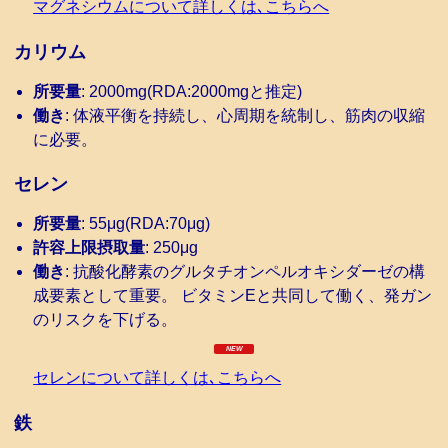
マグネシウムについて詳しくは､こちらへ
カリウム
所要量
: 2000mg(RDA:2000mgと推定)
働き
: 体液平衡を持続し、心周期を統制し、筋肉の収縮
に必要。
セレン
所要量
: 55μg(RDA:70μg)
許容上限摂取量
: 250μg
働き
: 抗酸化酵素のグルタチオンペルオキシダーゼの構
成要素として重要。 ビタミンEと共同して働く、発ガン
のリスクを下げる。
セレンについて詳しくは､こちらへ
鉄