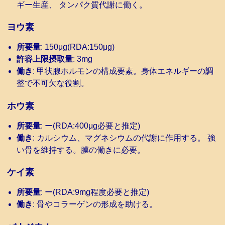
ギー生産、 タンパク質代謝に働く。
ヨウ素
所要量
: 150μg(RDA:150μg)
許容上限摂取量
: 3mg
働き
: 甲状腺ホルモンの構成要素。身体エネルギーの調
整で不可欠な役割。
ホウ素
所要量
: ー(RDA:400μg必要と推定)
働き
: カルシウム、マグネシウムの代謝に作用する。 強
い骨を維持する。膜の働きに必要。
ケイ素
所要量
: ー(RDA:9mg程度必要と推定)
働き
: 骨やコラーゲンの形成を助ける。