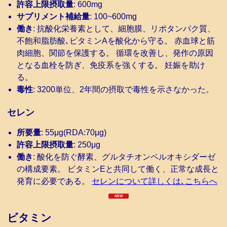
許容上限摂取量
: 600mg
サプリメント補給量
: 100~600mg
働き
: 抗酸化栄養素として、細胞膜、リポタンパク質、
不飽和脂肪酸､ビタミンAを酸化から守る。 赤血球と筋
肉細胞、関節を保護する。 循環を改善し、発作の原因
となる血栓を防ぎ、免疫系を強くする。 妊娠を助け
る。
毒性
: 3200単位、2年間の摂取で毒性を示さなかった。
セレン
所要量
: 55μg(RDA:70μg)
許容上限摂取量
: 250μg
働き
: 酸化を防ぐ酵素、グルタチオンペルオキシダーゼ
の構成要素。 ビタミンEと共同して働く、正常な成長と
発育に必要である。
セレンについて詳しくは､こちらへ
ビタミン