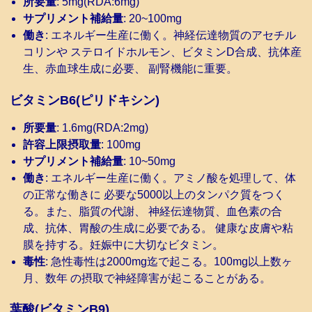
所要量
: 5mg(RDA:6mg)
サプリメント補給量
: 20~100mg
働き
: エネルギー生産に働く。神経伝達物質のアセチル
コリンや ステロイドホルモン、ビタミンD合成、抗体産
生、赤血球生成に必要、 副腎機能に重要。
ビタミンB6(ピリドキシン)
所要量
: 1.6mg(RDA:2mg)
許容上限摂取量
: 100mg
サプリメント補給量
: 10~50mg
働き
: エネルギー生産に働く。アミノ酸を処理して、体
の正常な働きに 必要な5000以上のタンパク質をつく
る。また、脂質の代謝、 神経伝達物質、血色素の合
成、抗体、胃酸の生成に必要である。 健康な皮膚や粘
膜を持する。妊娠中に大切なビタミン。
毒性
: 急性毒性は2000mg迄で起こる。100mg以上数ヶ
月、数年 の摂取で神経障害が起こることがある。
葉酸(ビタミンB9)