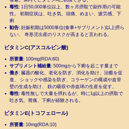
毒性
: 1日50,000単位以上、数ヶ月摂取で副作用の可能
性。 初期症状は、吐き気、頭痛、めまい、疲労感、下
痢
勧告
: 妊娠初期は5000単位(食事+サプリメント)以上摂ら
ない、 奇形児出産のリスクが高まると言われる。
ビタミンC(アスコルビン酸)
所要量
: 100mg(RDA:60)
サプリメント補給量
: 500mgから下痢を起こす量まで
働き
: 臓器の酸化、老化を防ぎ、消化を助け、治癒を促
進、 ショックや感染を防ぎ、コラーゲンの構成や血管
壁の生成を助け、 鉄の吸収や赤血球の生産を促す。
毒性
: 毒性無しで大量を摂れるが、時に1g以上の摂取で
吐き気、胃痛、下痢が経験される。
ビタミンE(トコフェロール)
所要量
: 10mg(RDA:10)