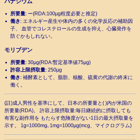
バナジウム
所要量
: ー(RDA:100μg程度必要と推定)
働き
: エネルギー産生や体内の多くの化学反応の補助因
子、 血管でコレステロールの生成を抑え、心臓発作を
防ぐかもしれない。
モリブデン
所要量
: 30μg(RDA:暫定基準値75μg)
許容上限摂取量
: 250μg
働き
: 補酵素として、脂肪、核酸、硫黄の代謝の終末に
働く。
(註)成人男性を基準にして、日本の所要量と( )内が米国の
所要量(RDA)。 許容上限摂取量:毎日継続的に摂取しても
有害な副作用を もたらす危険度がない1日の最大摂取量を
示す。 1g=1000mg､1mg=1000μg(mcg、マイクログラム)