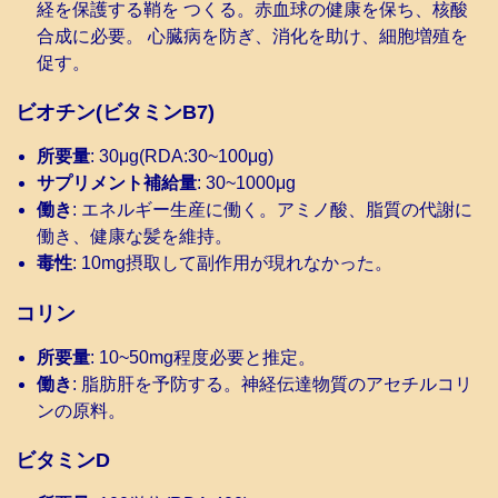
経を保護する鞘を つくる。赤血球の健康を保ち、核酸
合成に必要。 心臓病を防ぎ、消化を助け、細胞増殖を
促す。
ビオチン(ビタミンB7)
所要量
: 30μg(RDA:30~100μg)
サプリメント補給量
: 30~1000μg
働き
: エネルギー生産に働く。アミノ酸、脂質の代謝に
働き、健康な髪を維持。
毒性
: 10mg摂取して副作用が現れなかった。
コリン
所要量
: 10~50mg程度必要と推定。
働き
: 脂肪肝を予防する。神経伝達物質のアセチルコリ
ンの原料。
ビタミンD