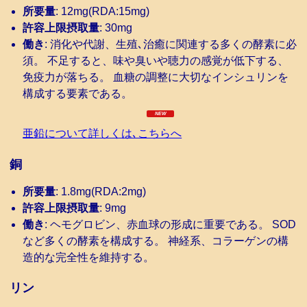
所要量
: 12mg(RDA:15mg)
許容上限摂取量
: 30mg
働き
: 消化や代謝、生殖､治癒に関連する多くの酵素に必
須。 不足すると、味や臭いや聴力の感覚が低下する、
免疫力が落ちる。 血糖の調整に大切なインシュリンを
構成する要素である。
亜鉛について詳しくは､こちらへ
銅
所要量
: 1.8mg(RDA:2mg)
許容上限摂取量
: 9mg
働き
: ヘモグロビン、赤血球の形成に重要である。 SOD
など多くの酵素を構成する。 神経系、コラーゲンの構
造的な完全性を維持する。
リン