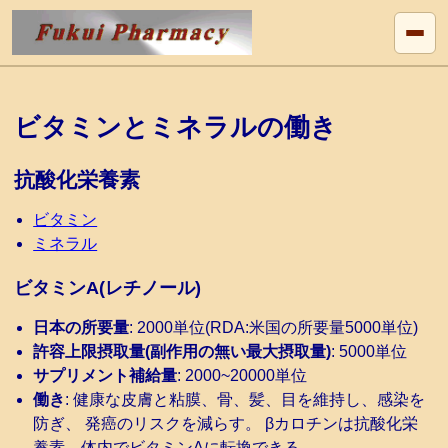
ビタミンとミネラルの働き
抗酸化栄養素
ビタミン
ミネラル
ビタミンA(レチノール)
日本の所要量
: 2000単位(RDA:米国の所要量5000単位)
許容上限摂取量(副作用の無い最大摂取量)
: 5000単位
サプリメント補給量
: 2000~20000単位
働き
: 健康な皮膚と粘膜、骨、髪、目を維持し、感染を
防ぎ、 発癌のリスクを減らす。 βカロチンは抗酸化栄
養素。体内でビタミンAに転換できる。