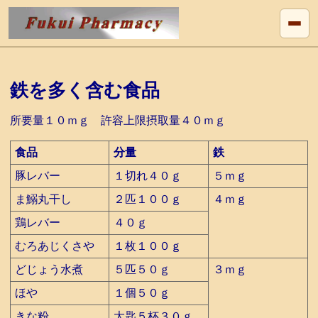
鉄を多く含む食品
所要量１０ｍｇ 許容上限摂取量４０ｍｇ
食品
分量
鉄
豚レバー
１切れ４０ｇ
５ｍｇ
ま鰯丸干し
２匹１００ｇ
４ｍｇ
鶏レバー
４０ｇ
むろあじくさや
１枚１００ｇ
どじょう水煮
５匹５０ｇ
３ｍｇ
ほや
１個５０ｇ
きな粉
大匙５杯３０ｇ