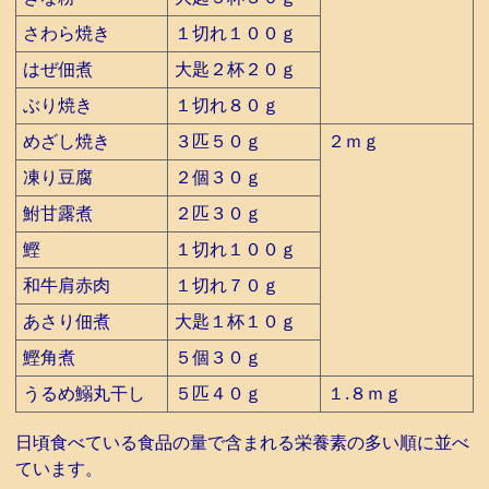
さわら焼き
１切れ１００ｇ
はぜ佃煮
大匙２杯２０ｇ
ぶり焼き
１切れ８０ｇ
めざし焼き
３匹５０ｇ
２ｍｇ
凍り豆腐
２個３０ｇ
鮒甘露煮
２匹３０ｇ
鰹
１切れ１００ｇ
和牛肩赤肉
１切れ７０ｇ
あさり佃煮
大匙１杯１０ｇ
鰹角煮
５個３０ｇ
うるめ鰯丸干し
５匹４０ｇ
１.８ｍｇ
日頃食べている食品の量で含まれる栄養素の多い順に並べ
ています。