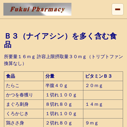
Ｂ３（ナイアシン）を多く含む食
品
所要量１６ｍｇ 許容上限摂取量３０ｍｇ（トリプトファン
換算なし）
食品
分量
ビタミンＢ３
たらこ
半腹４０ｇ
２０ｍｇ
かつを春獲り
１切れ１００ｇ
まぐろ刺身
８切れ８０ｇ
１４ｍｇ
くろかじき
１切れ１００ｇ
鶏ささ身
２切れ８０ｇ
９ｍｇ