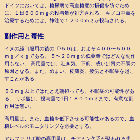
ドイツにおいては、糖尿病で高血糖症の損傷を防ぐため
に、１日６００ｍｇの投与量が処方される。 キノコ中毒を
治療するためには、静注で１２００ｍｇが投与される。
副作用と毒性
イヌの経口服用の後のLD５０は、およそ４００〜５００
ｍｇ／ｋｇである。 ５〜２０ｍｇの低薬量ではどんな副作
用もない。 高用量では、吐き気、下痢、或いは胃の不調の
原因となる、また、めまい、皮膚炎、疲労と不眠症を起こ
すことがある。
５０ｍｇ以上ではたとえ朝摂っても、不眠症の可能性があ
る。 リポ酸は、投与量で1日１８００ｍｇまで、有意な副
作用は無い。
高用量は、また、血糖を低下させる可能性があるので、血
糖レベルのモニタリングを必要とする。
アルファ-リポ酸の高用量は、チアミン欠乏が疑われる患