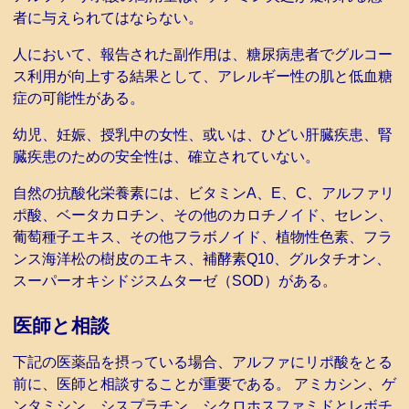
者に与えられてはならない。
人において、報告された副作用は、糖尿病患者でグルコー
ス利用が向上する結果として、アレルギー性の肌と低血糖
症の可能性がある。
幼児、妊娠、授乳中の女性、或いは、ひどい肝臓疾患、腎
臓疾患のための安全性は、確立されていない。
自然の抗酸化栄養素には、ビタミンA、E、C、アルファリ
ポ酸、ベータカロチン、その他のカロチノイド、セレン、
葡萄種子エキス、その他フラボノイド、植物性色素、フラ
ンス海洋松の樹皮のエキス、補酵素Q10、グルタチオン、
スーパーオキシドジスムターゼ（SOD）がある。
医師と相談
下記の医薬品を摂っている場合、アルファにリポ酸をとる
前に、医師と相談することが重要である。 アミカシン、ゲ
ンタミシン、シスプラチン、シクロホスファミドとレボチ