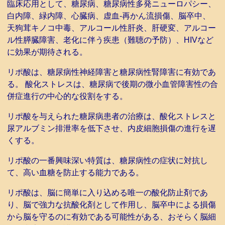
臨床応用として、糖尿病、糖尿病性多発ニューロパシー、
白内障、緑内障、心臓病、虚血-再かん流損傷、脳卒中、
天狗茸キノコ中毒、アルコール性肝炎、肝硬変、アルコー
ル性膵臓障害、老化に伴う疾患（難聴の予防）、HIVなど
に効果が期待される。
リポ酸は、糖尿病性神経障害と糖尿病性腎障害に有効であ
る。 酸化ストレスは、糖尿病で後期の微小血管障害性の合
併症進行の中心的な役割をする。
リポ酸を与えられた糖尿病患者の治療は、酸化ストレスと
尿アルブミン排泄率を低下させ、内皮細胞損傷の進行を遅
くする。
リポ酸の一番興味深い特質は、糖尿病性の症状に対抗し
て、高い血糖を防止する能力である。
リポ酸は、脳に簡単に入り込める唯一の酸化防止剤であ
り、脳で強力な抗酸化剤として作用し、脳卒中による損傷
から脳を守るのに有効である可能性がある、おそらく脳細