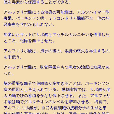
胞を毒素から保護することができる。
アルファリポ酸による治療の可能性は、アルツハイマー型
痴呆、パーキンソン病、ミトコンドリア機能不全、他の神
経疾患を含むかもしれない。
年老いたラットにリポ酸とアセチルカルニチンを併用した
ところ、記憶を向上させた。
アルファリポ酸は、風邪の後の、嗅覚の喪失を再生するの
を手伝う。
アルファリポ酸は、味覚障害をもつ患者の治療に効果があ
った。
脳の重要な部分で遊離鉄が多すぎることは、パーキンソン
病の原因とし考えられている。 動物実験では、リポ酸が老
人の脳で鉄の蓄積をかなり低下させる。 また、アルファリ
ポ酸は脳でグルタチオンのレベルを増加させる。 培養で、
アルファ-リポ酸が、血管内皮細胞の接着分子の生成と単
球の付着を有意に妨げた。これは、アテローム硬化と炎症