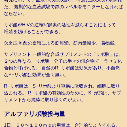
た。 規則的な血液試験で鉄のレベルをモニターしなければ
ならない。
リポ酸がHIVの逆転写酵素の活性を減らすことによって、
増殖を妨げることができる。
欠乏症 乳酸の蓄積による筋痙攣、筋肉量減少、脳萎縮。
サプリメント 一般的な合成サプリメントの「リポ酸」は、
２つの異なる「リポ酸」分子の半々の混合物で、ラセミ化
合物と呼ばれる。 自然のR−リポ酸は効果があり、不自然
なS−リポ酸は効果が全く無い。
R−リポ酸は、S−リポ酸より容易に吸収され、細胞に取り
込まれる。 R−リポ酸の有効性のために、S−形態は、サプ
リメントから純粋に取り除くのがよい。
アルファリポ酸投与量
1日、５０〜１００ｍｇの用量は、合理的なようである。