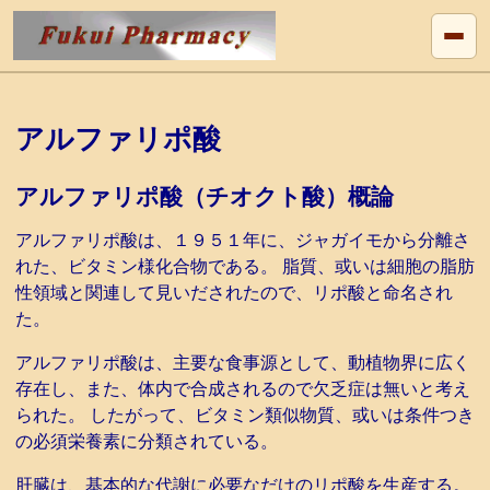
アルファリポ酸
アルファリポ酸（チオクト酸）概論
アルファリポ酸は、１９５１年に、ジャガイモから分離さ
れた、ビタミン様化合物である。 脂質、或いは細胞の脂肪
性領域と関連して見いだされたので、リポ酸と命名され
た。
アルファリポ酸は、主要な食事源として、動植物界に広く
存在し、また、体内で合成されるので欠乏症は無いと考え
られた。 したがって、ビタミン類似物質、或いは条件つき
の必須栄養素に分類されている。
肝臓は、基本的な代謝に必要なだけのリポ酸を生産する。