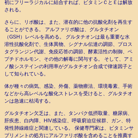
初にフリーラジカルに結合すれば、ビタミンＣとＥは解放
される。
さらに、リポ酸は、また、潜在的に他の抗酸化剤を再生す
ることができる。 アルファリポ酸は、グルタチオン
（GSH）レベルを高める。 グルタチオンは最も重要な水
溶性抗酸化剤で、生体異物、シグナル伝達の調節、プロス
タグランジン代謝、免疫応答の調節、酵素活性の制御、ペ
プチドホルモン、その他の解毒に関与する。 そして、アミ
ノ酸システインの利用率がグルタチオン合成で律速因子と
して知られている。
体が種々の病気、感染、外傷、薬物療法、環境毒素、手術
などから高レベルな酸化ストレスを受けると、グルタチオ
ンは急速に枯渇する。
グルタチオン欠乏は、また、タンパク低摂取量、糖尿病、
肝疾患、白内障、HIV感染症、呼吸窮迫症候群、ガン、特
発性肺線維症と関連している。 保健専門家は、ビタミンサ
プリメントの処方にアルファリポ酸を含めることを推薦す