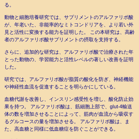
る。
動物と細胞培養研究では、サプリメントのアルファリポ酸
が、年老いた、非能率的なミトコンドリアを、より若い外
見と活性に変換する能力を証明した。 この本研究は、高齢
者のアルファリポ酸サプリメントの摂取を支持する。
さらに、追加的な研究は、アルファリポ酸で治療された年
とった動物の、学習能力と活性レベルの著しい改善を証明
した。
研究では、アルファリポ酸が脂質の酸化を防ぎ、神経機能
や神経性血流を促進することを明らかにしている。
血糖代謝を改善し、インスリン感受性を増し、酸化防止効
果を持つ。 アルファリポ酸は、筋細胞上部で、glut-4輸送
体の数を増加させることによって、筋肉が血流から吸収す
るグルコースの量を増加させる。 アルファリポ酸は、ま
た、高血糖と同様に低血糖症を防ぐことができる。