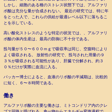
しかし、細胞のある種のストレス状態下では、アルファリ
ポ酸は充分な量が合成されない。 最近の研究では、特に年
をとった人で、これらの供給が最適レベル以下に落ちるこ
とを示している。
高い酸化ストレスのような特定の状況では、、アルファリ
ポ酸の体内生産は、最高の防御に不十分である。
投与量が５０〜６００ｍｇで吸収率は同じ、空腹時により
よく吸収される。 放射性の研究で、投与された用量の９
３％が吸収される可能性があり、肝臓で分解され、約３
０％だけが実際に血流に入る。
パッカー博士によると、血液のリポ酸の半減期は、比較的
に短く、６〜８時間である。
働き
アルファリポ酸の主要な働きは、ミトコンドリア内のクレ
ブス回路と呼ばれる、食べ物からエネルギー変換過程で、