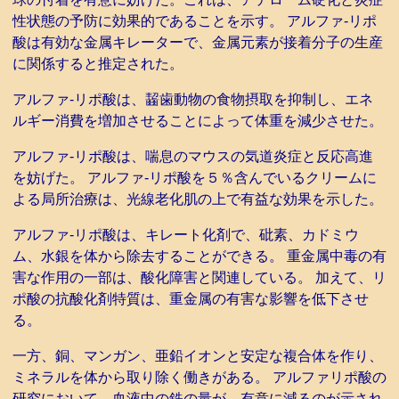
性状態の予防に効果的であることを示す。 アルファ-リポ
酸は有効な金属キレーターで、金属元素が接着分子の生産
に関係すると推定された。
アルファ-リポ酸は、齧歯動物の食物摂取を抑制し、エネ
ルギー消費を増加させることによって体重を減少させた。
アルファ-リポ酸は、喘息のマウスの気道炎症と反応高進
を妨げた。 アルファ-リポ酸を５％含んでいるクリームに
よる局所治療は、光線老化肌の上で有益な効果を示した。
アルファ-リポ酸は、キレート化剤で、砒素、カドミウ
ム、水銀を体から除去することができる。 重金属中毒の有
害な作用の一部は、酸化障害と関連している。 加えて、リ
ポ酸の抗酸化剤特質は、重金属の有害な影響を低下させ
る。
一方、銅、マンガン、亜鉛イオンと安定な複合体を作り、
ミネラルを体から取り除く働きがある。 アルファリポ酸の
研究において、血液中の鉄の量が、有意に減るのが示され