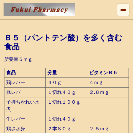
Ｂ５（パントテン酸）を多く含む
食品
所要量５ｍｇ
食品
分量
ビタミンＢ５
鶏レバー
４０ｇ
４ｍｇ
豚レバー
１切れ４０ｇ
２.８ｍｇ
子持ちかれい水
１切れ１００ｇ
煮
牛レバー
１切れ４０ｇ
鶏ささ身
２本８０ｇ
２.５ｍｇ