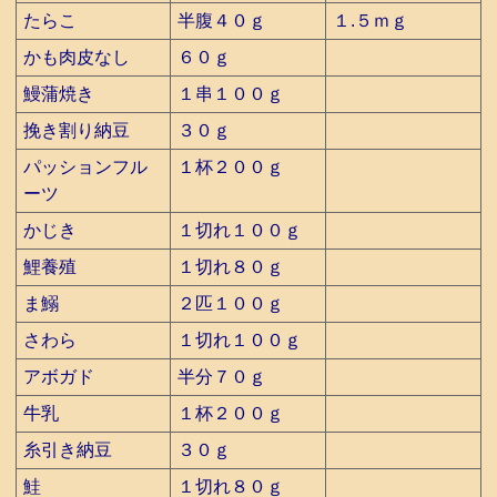
たらこ
半腹４０ｇ
１.５ｍｇ
かも肉皮なし
６０ｇ
鰻蒲焼き
１串１００ｇ
挽き割り納豆
３０ｇ
パッションフル
１杯２００ｇ
ーツ
かじき
１切れ１００ｇ
鯉養殖
１切れ８０ｇ
ま鰯
２匹１００ｇ
さわら
１切れ１００ｇ
アボガド
半分７０ｇ
牛乳
１杯２００ｇ
糸引き納豆
３０ｇ
鮭
１切れ８０ｇ