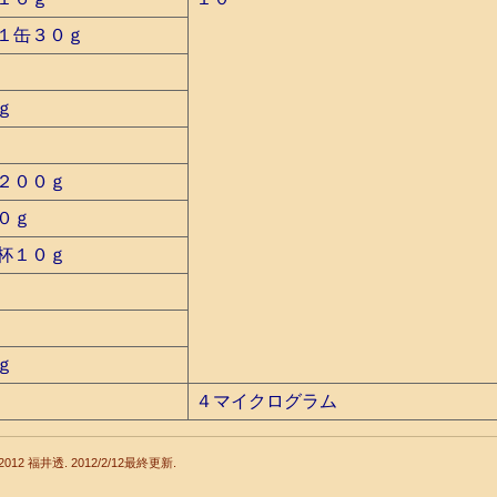
１缶３０ｇ
ｇ
２００ｇ
０ｇ
杯１０ｇ
ｇ
４マイクログラム
(C)2012 福井透. 2012/2/12最終更新.