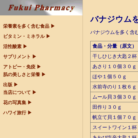
バナジウム
栄養素を多く含む食品
▶
バナジウムを多く含む
ビタミン・ミネラル
▶
食品・分量（原文）
活性酸素
▶
干しひじき大匙２杯
サプリメント
▶
あさり１０個３０ｇ
アトピー・免疫
▶
肌の美しさと栄養 ▶
ほや１個５０ｇ
出版
▶
水前寺のり１枚６ｇ
当店について ▶
ムール貝３個３０ｇ
花の写真集
▶
田作り３０ｇ
ハワイ旅行
▶
帆立て貝１個７０ｇ
スイートワイン１杯
あわび塩辛大匙１杯