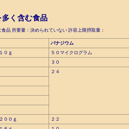
を多く含む食品
食品 所要量：決められていない 許容上限摂取量：
バナジウム
１０ｇ
５０マイクログラム
３０
２４
２００ｇ
２２
１６ｇ
１０